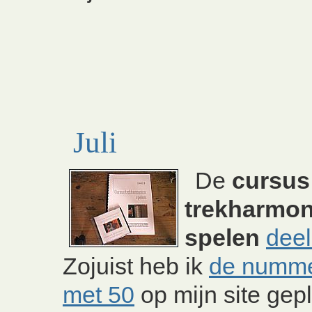
Juli
De
cursus
trekharmon
spelen
deel
Zojuist heb ik
de nummer
met
5
0
op mijn site gepl