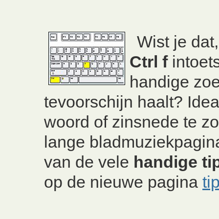
Wist je dat
Ctrl f
intoets
handige zo
tevoorschijn haalt? Ide
woord of zinsnede te z
lange bladmuziekpagina
van de vele
handige ti
op de nieuwe pagina
ti