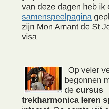
van deze dagen heb ik 
samenspeelpagina
gepl
zijn Mon Amant de St J
visa
Op veler v
begonnen 
de
cursus
trekharmonica leren
s