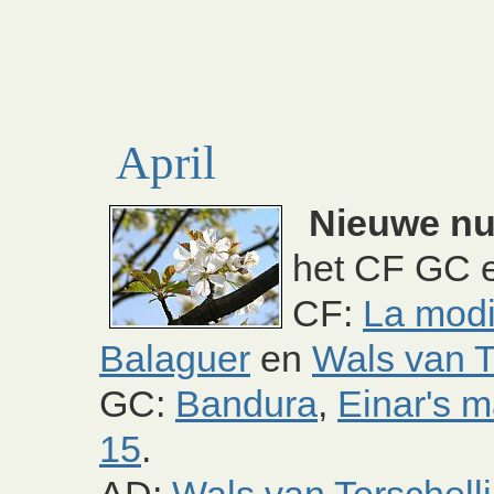
April
Nieuwe n
het CF GC e
CF:
La modi
Balaguer
en
Wals van T
GC:
Bandura
,
Einar's 
15
.
AD:
Wals van Terschell