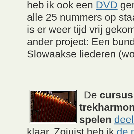
heb ik ook een
DVD
ge
alle 25 nummers op st
is er weer tijd vrij gek
ander project: Een bun
Slowaakse liederen (wor
De
cursus
trekharmon
spelen
deel
klaar. Zojuist heb ik
de 