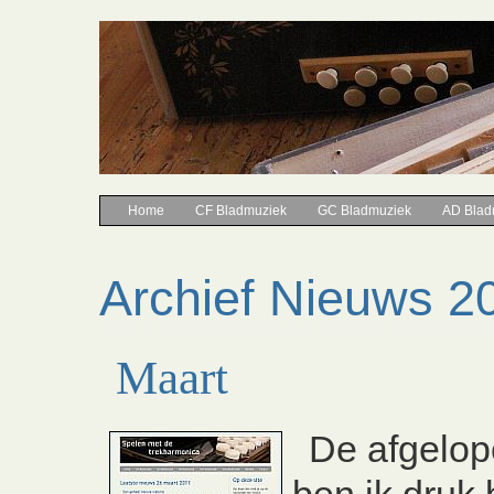
Home
CF Bladmuziek
GC Bladmuziek
AD Blad
Archief Nieuws 2
Maart
De afgelo
ben ik druk 