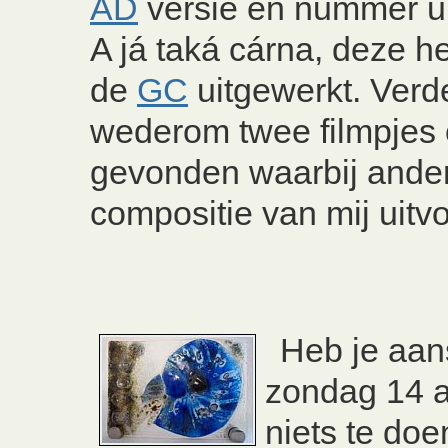
AD
versie en nummer ui
A já taká cárna, deze h
de
GC
uitgewerkt. Verde
wederom twee filmpjes
gevonden waarbij ande
compositie van mij uitv
Heb je aa
zondag 14 
niets te do